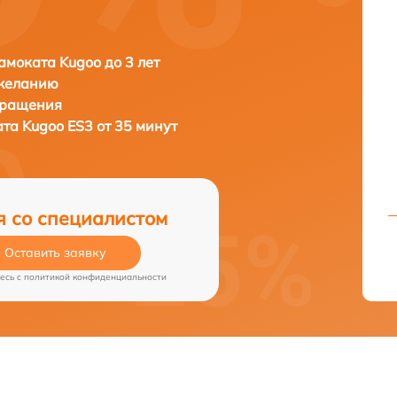
амоката Kugoo до 3 лет
 желанию
бращения
ата
Kugoo ES3 от 35 минут
я со специалистом
Оставить заявку
есь c
политикой конфиденциальности