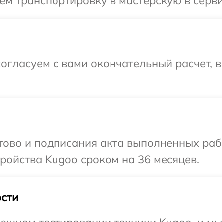
ем транспортировку в мастерскую в серви
огласуем с вами окончательный расчет, 
отово и подписания акта выполненных раб
ройства Kugoo сроком на 36 месяцев.
сти
ешном тестировании техники Kugoo, и мы