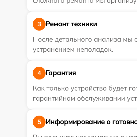
сложного ремонта мы организу
Ремонт техники
3
После детального анализа мы с
устранением неполадок.
Гарантия
4
Как только устройство будет г
гарантийном обслуживании уст
Информирование о готовно
5
Вы получите уведомление о усп