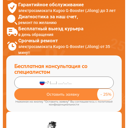
Гарантийное обслуживание
электросамоката Kugoo G-Booster (Jilong) до 3 лет
Диагностика за наш счет,
ремонт по желанию
Бесплатный выезд курьера
в день обращения
Срочный ремонт
электросамоката Kugoo G-Booster (Jilong) от 35
минут
Бесплатная консультация со
специалистом
Оставить заявку
Нажимая на кнопку "Оставить заявку" Вы соглашаетесь c
политикой
конфиденциальности