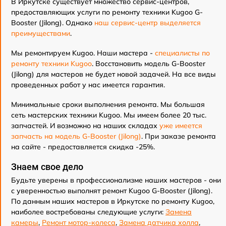
В Иркутске существует множество сервис-центров,
предоставляющих услуги по ремонту техники Kugoo G-
Booster (Jilong). Однако
наш сервис-центр выделяется
преимуществами
.
Мы ремонтируем Kugoo. Наши мастера -
специалисты по
ремонту техники Kugoo
. Восстановить модель G-Booster
(Jilong) для мастеров не будет новой задачей. На все виды
проведенных работ у нас имеется гарантия.
Минимальные сроки выполнения ремонта. Мы большая
сеть мастерских техники Kugoo. Мы имеем более 20 тыс.
запчастей. И возможно на наших складах
уже имеется
запчасть на модель G-Booster (Jilong)
. При заказе ремонта
на сайте - предоставляется скидка -25%.
Знаем свое дело
Будьте уверены в профессионализме наших мастеров - они
с уверенностью выполнят ремонт Kugoo G-Booster (Jilong).
По данным наших мастеров в Иркутске по ремонту Kugoo,
наиболее востребованы следующие услуги:
Замена
камеры
,
Ремонт мотор-колеса
,
Замена датчика холла
,