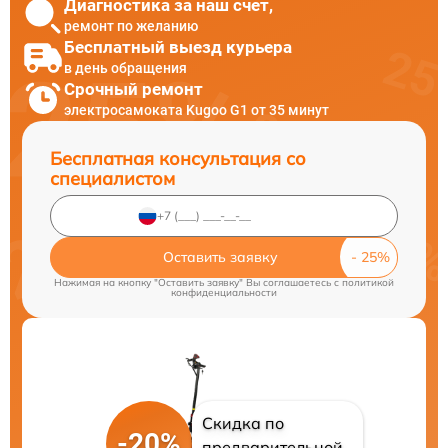
Диагностика за наш счет,
ремонт по желанию
Бесплатный выезд курьера
в день обращения
Срочный ремонт
электросамоката Kugoo G1 от 35 минут
Бесплатная консультация со
специалистом
Оставить заявку
Нажимая на кнопку "Оставить заявку" Вы соглашаетесь c
политикой
конфиденциальности
Скидка по
-20%
предварительной