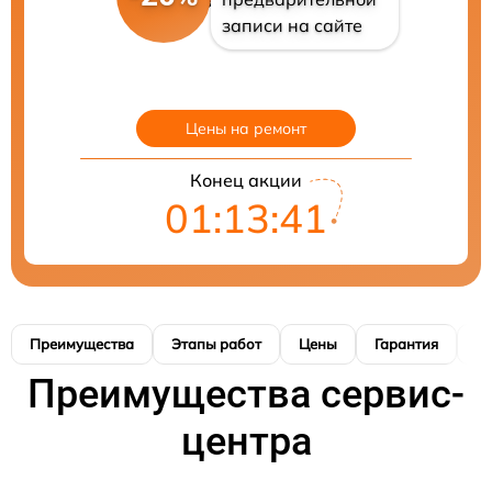
записи на сайте
Цены на ремонт
Конец акции
01:13:40
Преимущества
Этапы работ
Цены
Гарантия
М
Преимущества сервис-
центра