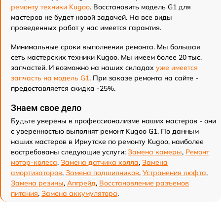
ремонту техники Kugoo
. Восстановить модель G1 для
мастеров не будет новой задачей. На все виды
проведенных работ у нас имеется гарантия.
Минимальные сроки выполнения ремонта. Мы большая
сеть мастерских техники Kugoo. Мы имеем более 20 тыс.
запчастей. И возможно на наших складах
уже имеется
запчасть на модель G1
. При заказе ремонта на сайте -
предоставляется скидка -25%.
Знаем свое дело
Будьте уверены в профессионализме наших мастеров - они
с уверенностью выполнят ремонт Kugoo G1. По данным
наших мастеров в Иркутске по ремонту Kugoo, наиболее
востребованы следующие услуги:
Замена камеры
,
Ремонт
мотор-колеса
,
Замена датчика холла
,
Замена
амортизаторов
,
Замена подшипников
,
Устранения люфта
,
Замена резины
,
Апгрейд
,
Восстановление разъемов
питания
,
Замена аккумулятора
.