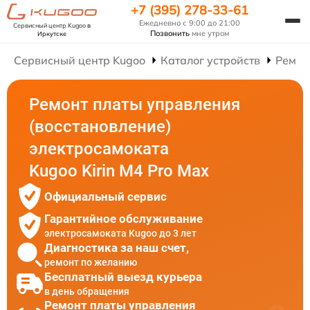
+7 (395) 278-33-61
Ежедневно с 9:00 до 21:00
Сервисный центр Kugoo
в
Позвонить
мне утром
Иркутске
Сервисный центр Kugoo
Каталог устройств
Ремон
Ремонт платы управления
(восстановление)
электросамоката
Kugoo Kirin M4 Pro Max
Официальный сервис
Гарантийное обслуживание
электросамоката Kugoo до 3 лет
Диагностика за наш счет,
ремонт по желанию
Бесплатный выезд курьера
в день обращения
Ремонт платы управления