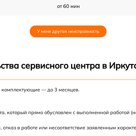
от 60 мин
от 60 мин
У меня другая неисправность
от 60 мин
от 60 мин
ства сервисного центра в Иркут
от 60 мин
е комплектующие — до 3 месяцев.
от 60 мин
от 60 мин
та, который прямо обусловлен с выполненной работой (н
от 60 мин
 отказ в работе или несоответствие заявленным харак