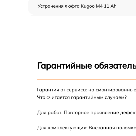
Устранения люфта Kugoo M4 11 Ah
Замена резины Kugoo M4 11 Ah
Апгрейд Kugoo M4 11 Ah
Восстановление разъемов питания Kugoo
M4 11 Ah
Гарантийные обязатель
Замена аккумулятора Kugoo M4 11 Ah
Гарантия от сервиса: на смонтированны
Замена корпуса Kugoo M4 11 Ah
Что считается гарантийным случаем?
Ремонт платы управления (восстановление)
Kugoo M4 11 Ah
Для работ: Повторное проявление дефек
Гидроизоляция Kugoo M4 11 Ah
Для комплектующих: Внезапная поломка,