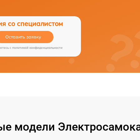
ия со специалистом
Оставить заявку
аетесь c
политикой конфиденциальности
ые модели Электросамока