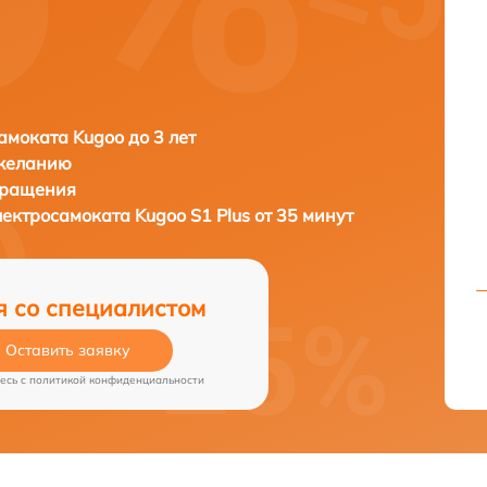
амоката Kugoo до 3 лет
 желанию
бращения
лектросамоката
Kugoo S1 Plus от 35 минут
я со специалистом
Оставить заявку
есь c
политикой конфиденциальности