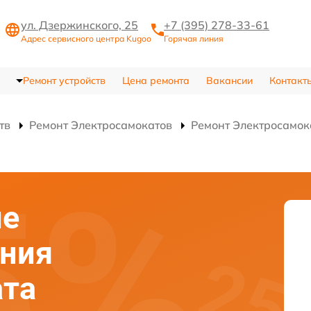
ул. Дзержинского, 25
+7 (395) 278-33-61
Адрес сервисного центра Kugoo
Горячая линия
Ремонт устройств
Цена ремонта
Вакансии
Контакт
тв
Ремонт Электросамокатов
Ремонт Электросамока
ие
ания
ата