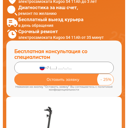
электросамоката Kugoo S4 11Ah до 3 лет
Диагностика за наш счет,
ремонт по желанию
Бесплатный выезд курьера
в день обращения
Срочный ремонт
электросамоката Kugoo S4 11Ah от 35 минут
Бесплатная консультация со
специалистом
Оставить заявку
Нажимая на кнопку "Оставить заявку" Вы соглашаетесь c
политикой
конфиденциальности