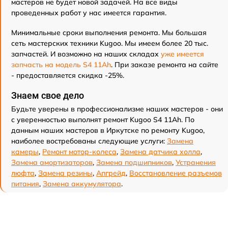
мастеров не будет новой задачей. На все виды
проведенных работ у нас имеется гарантия.
Минимальные сроки выполнения ремонта. Мы большая
сеть мастерских техники Kugoo. Мы имеем более 20 тыс.
запчастей. И возможно на наших складах
уже имеется
запчасть на модель S4 11Ah
. При заказе ремонта на сайте
- предоставляется скидка -25%.
Знаем свое дело
Будьте уверены в профессионализме наших мастеров - они
с уверенностью выполнят ремонт Kugoo S4 11Ah. По
данным наших мастеров в Иркутске по ремонту Kugoo,
наиболее востребованы следующие услуги:
Замена
камеры
,
Ремонт мотор-колеса
,
Замена датчика холла
,
Замена амортизаторов
,
Замена подшипников
,
Устранения
люфта
,
Замена резины
,
Апгрейд
,
Восстановление разъемов
питания
,
Замена аккумулятора
.