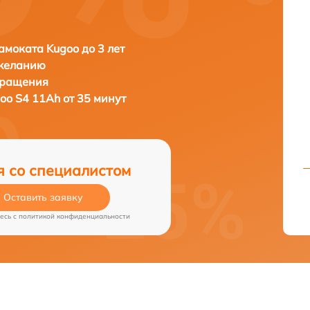
амоката Kugoo до 3 лет
 желанию
бращения
oo S4 11Ah от 35 минут
я со специалистом
Оставить заявку
есь c
политикой конфиденциальности