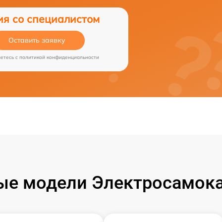
ия со специалистом
Оставить заявку
аетесь c
политикой конфиденциальности
ые модели Электросамока