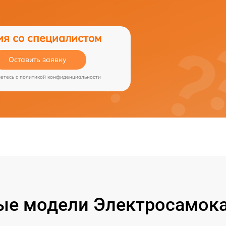
ия со специалистом
Оставить заявку
аетесь c
политикой конфиденциальности
ые модели Электросамока