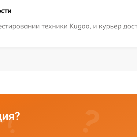
сти
тировании техники Kugoo, и курьер дост
ция?