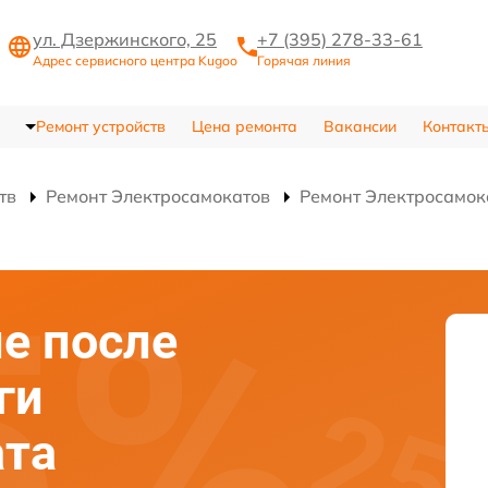
ул. Дзержинского, 25
+7 (395) 278-33-61
Адрес сервисного центра Kugoo
Горячая линия
Ремонт устройств
Цена ремонта
Вакансии
Контакт
тв
Ремонт Электросамокатов
Ремонт Электросамок
е после
ги
ата