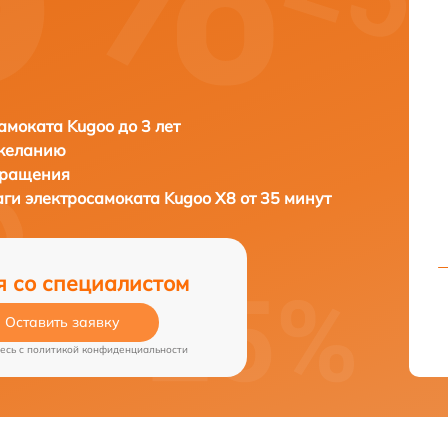
амоката Kugoo до 3 лет
 желанию
бращения
аги электросамоката
Kugoo X8 от 35 минут
я со специалистом
Оставить заявку
есь c
политикой конфиденциальности