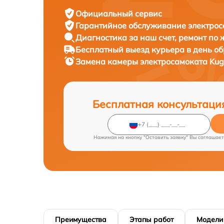
Официальный сервис
Гарантийное обслуживание
электрос
Диагностика за наш счет,
ремонт по
Бесплатный выезд курьера
в день о
Замена камеры электросамоката
Kug
Бесплатная консультаци
Нажимая на кнопку "Оставить заявку" Вы соглашает
Преимущества
Этапы работ
Модели