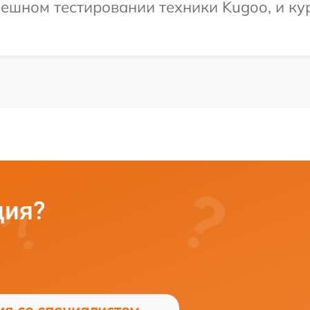
ешном тестировании техники Kugoo, и кур
ция?
ия со специалистом