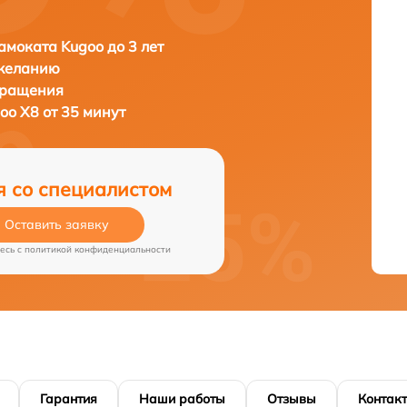
амоката Kugoo до 3 лет
 желанию
бращения
oo X8 от 35 минут
я со специалистом
Оставить заявку
есь c
политикой конфиденциальности
Гарантия
Наши работы
Отзывы
Контак