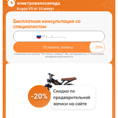
электровелосипеда
Kugoo V5 от 35 минут
Бесплатная консультация со
специалистом
Оставить заявку
Нажимая на кнопку "Оставить заявку" Вы соглашаетесь c
политикой
конфиденциальности
Скидка по
-20%
предварительной
записи на сайте